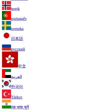
norsk
português
svenska
日本語
русский
中文
العربية
한국어
Türkçe
एक भाषा चुनें