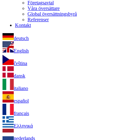
Företagsavtal
Våra översättare
Global översättningsbyrå
Referenser
Kontakt
deutsch
English
čeština
dansk
italiano
español
français
Ελληνικά
nederlands