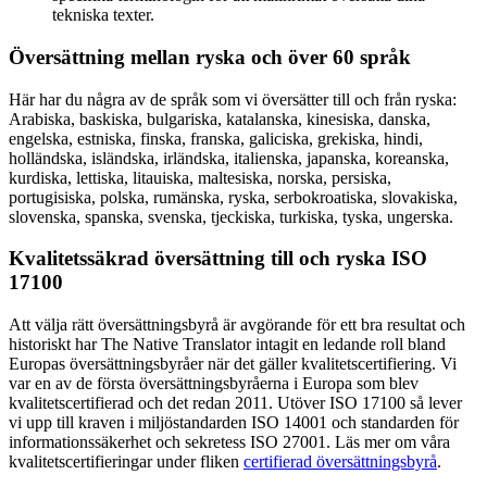
tekniska texter.
Översättning mellan ryska och över 60 språk
Här har du några av de språk som vi översätter till och från ryska:
Arabiska, baskiska, bulgariska, katalanska, kinesiska, danska,
engelska, estniska, finska, franska, galiciska, grekiska, hindi,
holländska, isländska, irländska, italienska, japanska, koreanska,
kurdiska, lettiska, litauiska, maltesiska, norska, persiska,
portugisiska, polska, rumänska, ryska, serbokroatiska, slovakiska,
slovenska, spanska, svenska, tjeckiska, turkiska, tyska, ungerska.
Kvalitetssäkrad översättning till och ryska ISO
17100
Att välja rätt översättningsbyrå är avgörande för ett bra resultat och
historiskt har The Native Translator intagit en ledande roll bland
Europas översättningsbyråer när det gäller kvalitetscertifiering. Vi
var en av de första översättningsbyråerna i Europa som blev
kvalitetscertifierad och det redan 2011. Utöver ISO 17100 så lever
vi upp till kraven i miljöstandarden ISO 14001 och standarden för
informationssäkerhet och sekretess ISO 27001. Läs mer om våra
kvalitetscertifieringar under fliken
certifierad översättningsbyrå
.