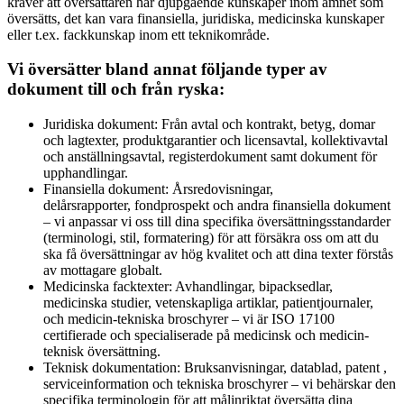
kräver att översättaren har djupgående kunskaper inom ämnet som
översätts, det kan vara finansiella, juridiska, medicinska kunskaper
eller t.ex. fackkunskap inom ett teknikområde.
Vi översätter bland annat följande typer av
dokument till och från ryska:
Juridiska dokument: Från avtal och kontrakt, betyg, domar
och lagtexter, produktgarantier och licensavtal, kollektivavtal
och anställningsavtal, registerdokument samt dokument för
upphandlingar.
Finansiella dokument: Årsredovisningar,
delårsrapporter, fondprospekt och andra finansiella dokument
– vi anpassar vi oss till dina specifika översättningsstandarder
(terminologi, stil, formatering) för att försäkra oss om att du
ska få översättningar av hög kvalitet och att dina texter förstås
av mottagare globalt.
Medicinska facktexter: Avhandlingar, bipacksedlar,
medicinska studier, vetenskapliga artiklar, patientjournaler,
och medicin-tekniska broschyrer – vi är ISO 17100
certifierade och specialiserade på medicinsk och medicin-
teknisk översättning.
Teknisk dokumentation: Bruksanvisningar, datablad, patent ,
serviceinformation och tekniska broschyrer – vi behärskar den
specifika terminologin för att målinriktat översätta dina