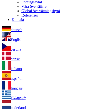
Företagsavtal
Våra översättare
Global översättningsbyrå
Referenser
Kontakt
deutsch
English
čeština
dansk
italiano
español
français
Ελληνικά
nederlands