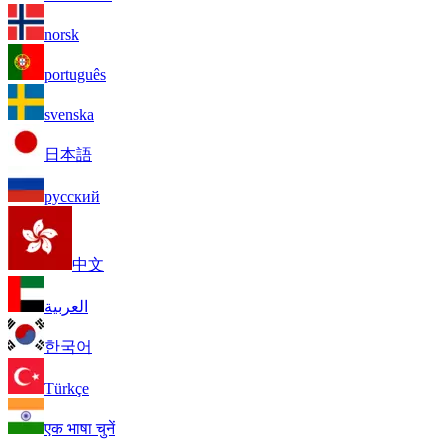
norsk
português
svenska
日本語
русский
中文
العربية
한국어
Türkçe
एक भाषा चुनें