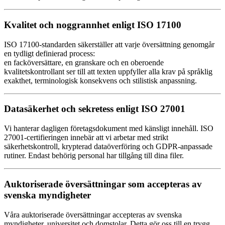
Kvalitet och noggrannhet enligt ISO 17100
ISO 17100-standarden säkerställer att varje översättning genomgår
en tydligt definierad process:
en facköversättare, en granskare och en oberoende
kvalitetskontrollant ser till att texten uppfyller alla krav på språklig
exakthet, terminologisk konsekvens och stilistisk anpassning.
Datasäkerhet och sekretess enligt ISO 27001
Vi hanterar dagligen företagsdokument med känsligt innehåll. ISO
27001-certifieringen innebär att vi arbetar med strikt
säkerhetskontroll, krypterad dataöverföring och GDPR-anpassade
rutiner. Endast behörig personal har tillgång till dina filer.
Auktoriserade översättningar som accepteras av
svenska myndigheter
Våra auktoriserade översättningar accepteras av svenska
myndigheter, universitet och domstolar. Detta gör oss till en trygg