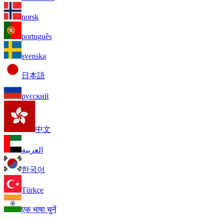
norsk
português
svenska
日本語
русский
中文
العربية
한국어
Türkçe
एक भाषा चुनें