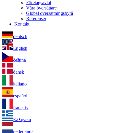
Företagsavtal
Våra översättare
Global översättningsbyrå
Referenser
Kontakt
deutsch
English
čeština
dansk
italiano
español
français
Ελληνικά
nederlands