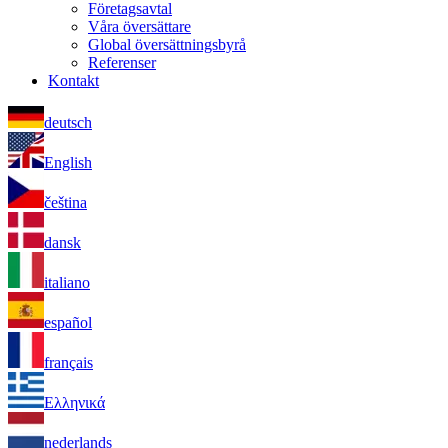
Företagsavtal
Våra översättare
Global översättningsbyrå
Referenser
Kontakt
deutsch
English
čeština
dansk
italiano
español
français
Ελληνικά
nederlands