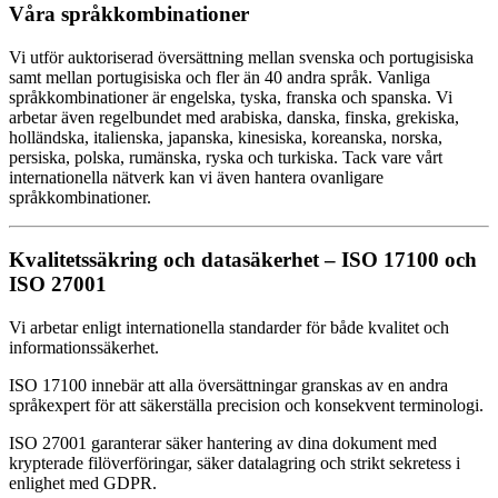
Våra språkkombinationer
Vi utför auktoriserad översättning mellan svenska och portugisiska
samt mellan portugisiska och fler än 40 andra språk. Vanliga
språkkombinationer är engelska, tyska, franska och spanska. Vi
arbetar även regelbundet med arabiska, danska, finska, grekiska,
holländska, italienska, japanska, kinesiska, koreanska, norska,
persiska, polska, rumänska, ryska och turkiska. Tack vare vårt
internationella nätverk kan vi även hantera ovanligare
språkkombinationer.
Kvalitetssäkring och datasäkerhet – ISO 17100 och
ISO 27001
Vi arbetar enligt internationella standarder för både kvalitet och
informationssäkerhet.
ISO 17100 innebär att alla översättningar granskas av en andra
språkexpert för att säkerställa precision och konsekvent terminologi.
ISO 27001 garanterar säker hantering av dina dokument med
krypterade filöverföringar, säker datalagring och strikt sekretess i
enlighet med GDPR.