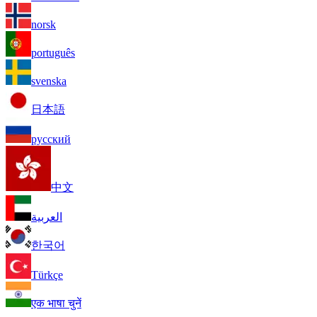
norsk
português
svenska
日本語
русский
中文
العربية
한국어
Türkçe
एक भाषा चुनें