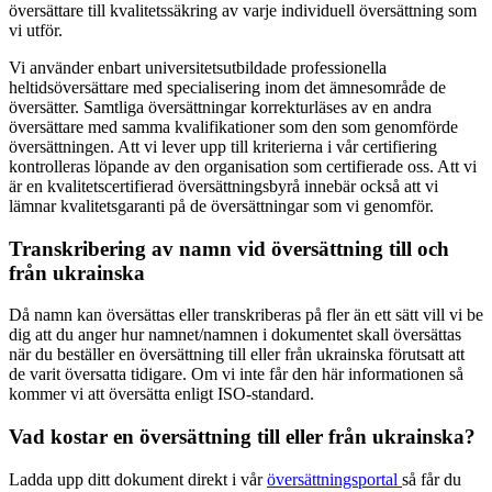
översättare till kvalitetssäkring av varje individuell översättning som
vi utför.
Vi använder enbart universitetsutbildade professionella
heltidsöversättare med specialisering inom det ämnesområde de
översätter. Samtliga översättningar korrekturläses av en andra
översättare med samma kvalifikationer som den som genomförde
översättningen. Att vi lever upp till kriterierna i vår certifiering
kontrolleras löpande av den organisation som certifierade oss. Att vi
är en kvalitetscertifierad översättningsbyrå innebär också att vi
lämnar kvalitetsgaranti på de översättningar som vi genomför.
Transkribering av namn vid översättning till och
från ukrainska
Då namn kan översättas eller transkriberas på fler än ett sätt vill vi be
dig att du anger hur namnet/namnen i dokumentet skall översättas
när du beställer en översättning till eller från ukrainska förutsatt att
de varit översatta tidigare. Om vi inte får den här informationen så
kommer vi att översätta enligt ISO-standard.
Vad kostar en översättning till eller från ukrainska?
Ladda upp ditt dokument direkt i vår
översättningsportal
så får du