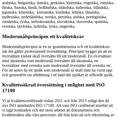
arabiska, bulgariska, danska, grekiska, kinesiska, engelska, estniska,
finska, franska, hindi, holländska, isländska, italienska, irländska,
japanska, kinesiska, koreanska, kurdiska, lettiska, litauiska,
maltesiska, nederländska, norska, persiska, polska, portugisiska,
rumänska, ryska, serbokroatiska, slovakiska, slovenska, spanska,
svenska, tjeckiska, turkiska, tyska, ungerska.
Modersmålsprincipen ett kvalitetskrav
Modersmålsprincipen är en av grundstenarna och ett kvalitetskrav
när det gäller professionell översättning. Principen bygger på att en
översättare endast skall översätta till sitt modersmål. En översättare
med ukrainska som modersmål översätter till ukrainska, en
översättare med svenska som modersmål översätter till svenska etc.
För att anses ha ett språk som modersmål så skall man ha vuxit upp
och genomfört sin utbildning i ett land där språket är officiellt språk.
Kvalitetssäkrad översättning i enlighet med ISO
17100
Vi är kvalitetscertifierade sedan 2011 och från 2015 enligt den då
nya ISO standarden ISO 17100. Att vara ISO certifierad innebär att
vi tagit kostnaden och det stora arbetet att dokumentera och
kvalitetssäkra alla våra processer, allt från krav på och rekrytering av