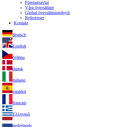
Företagsavtal
Våra översättare
Global översättningsbyrå
Referenser
Kontakt
deutsch
English
čeština
dansk
italiano
español
français
Ελληνικά
nederlands