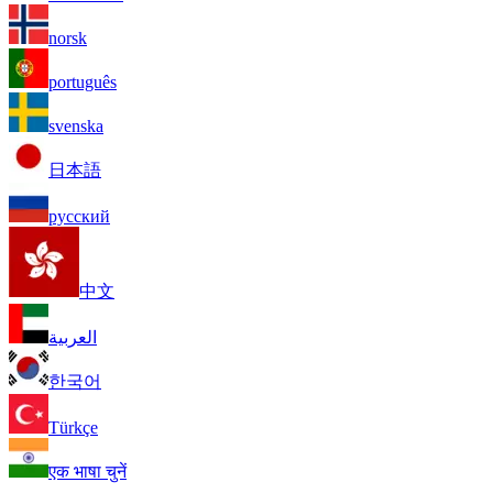
norsk
português
svenska
日本語
русский
中文
العربية
한국어
Türkçe
एक भाषा चुनें