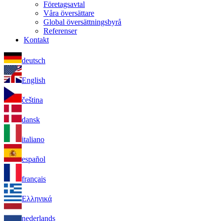
Företagsavtal
Våra översättare
Global översättningsbyrå
Referenser
Kontakt
deutsch
English
čeština
dansk
italiano
español
français
Ελληνικά
nederlands