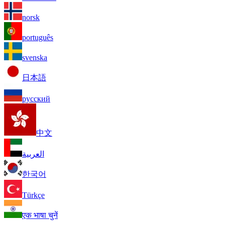
norsk
português
svenska
日本語
русский
中文
العربية
한국어
Türkçe
एक भाषा चुनें