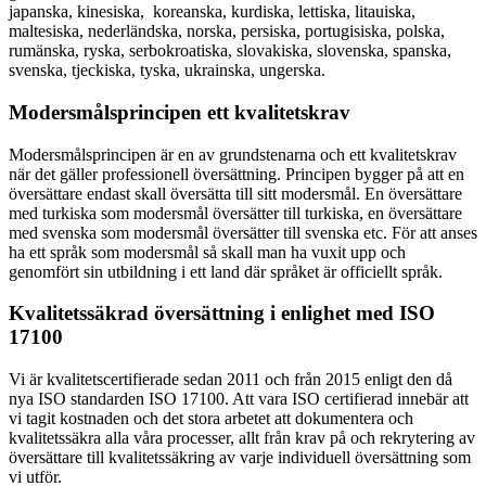
japanska, kinesiska, koreanska, kurdiska, lettiska, litauiska,
maltesiska, nederländska, norska, persiska, portugisiska, polska,
rumänska, ryska, serbokroatiska, slovakiska, slovenska, spanska,
svenska, tjeckiska, tyska, ukrainska, ungerska.
Modersmålsprincipen ett kvalitetskrav
Modersmålsprincipen är en av grundstenarna och ett kvalitetskrav
när det gäller professionell översättning. Principen bygger på att en
översättare endast skall översätta till sitt modersmål. En översättare
med turkiska som modersmål översätter till turkiska, en översättare
med svenska som modersmål översätter till svenska etc. För att anses
ha ett språk som modersmål så skall man ha vuxit upp och
genomfört sin utbildning i ett land där språket är officiellt språk.
Kvalitetssäkrad översättning i enlighet med ISO
17100
Vi är kvalitetscertifierade sedan 2011 och från 2015 enligt den då
nya ISO standarden ISO 17100. Att vara ISO certifierad innebär att
vi tagit kostnaden och det stora arbetet att dokumentera och
kvalitetssäkra alla våra processer, allt från krav på och rekrytering av
översättare till kvalitetssäkring av varje individuell översättning som
vi utför.