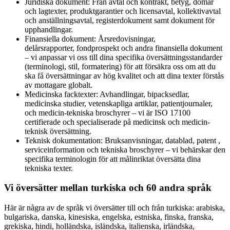
Juridiska dokument: Från avtal och kontrakt, betyg, domar
och lagtexter, produktgarantier och licensavtal, kollektivavtal
och anställningsavtal, registerdokument samt dokument för
upphandlingar.
Finansiella dokument: Årsredovisningar,
delårsrapporter, fondprospekt och andra finansiella dokument
– vi anpassar vi oss till dina specifika översättningsstandarder
(terminologi, stil, formatering) för att försäkra oss om att du
ska få översättningar av hög kvalitet och att dina texter förstås
av mottagare globalt.
Medicinska facktexter: Avhandlingar, bipacksedlar,
medicinska studier, vetenskapliga artiklar, patientjournaler,
och medicin-tekniska broschyrer – vi är ISO 17100
certifierade och specialiserade på medicinsk och medicin-
teknisk översättning.
Teknisk dokumentation: Bruksanvisningar, datablad, patent ,
serviceinformation och tekniska broschyrer – vi behärskar den
specifika terminologin för att målinriktat översätta dina
tekniska texter.
Vi översätter mellan turkiska och 60 andra språk
Här är några av de språk vi översätter till och från turkiska: arabiska,
bulgariska, danska, kinesiska, engelska, estniska, finska, franska,
grekiska, hindi, holländska, isländska, italienska, irländska,