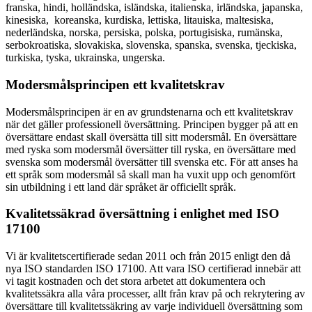
franska, hindi, holländska, isländska, italienska, irländska, japanska,
kinesiska, koreanska, kurdiska, lettiska, litauiska, maltesiska,
nederländska, norska, persiska, polska, portugisiska, rumänska,
serbokroatiska, slovakiska, slovenska, spanska, svenska, tjeckiska,
turkiska, tyska, ukrainska, ungerska.
Modersmålsprincipen ett kvalitetskrav
Modersmålsprincipen är en av grundstenarna och ett kvalitetskrav
när det gäller professionell översättning. Principen bygger på att en
översättare endast skall översätta till sitt modersmål. En översättare
med ryska som modersmål översätter till ryska, en översättare med
svenska som modersmål översätter till svenska etc. För att anses ha
ett språk som modersmål så skall man ha vuxit upp och genomfört
sin utbildning i ett land där språket är officiellt språk.
Kvalitetssäkrad översättning i enlighet med ISO
17100
Vi är kvalitetscertifierade sedan 2011 och från 2015 enligt den då
nya ISO standarden ISO 17100. Att vara ISO certifierad innebär att
vi tagit kostnaden och det stora arbetet att dokumentera och
kvalitetssäkra alla våra processer, allt från krav på och rekrytering av
översättare till kvalitetssäkring av varje individuell översättning som