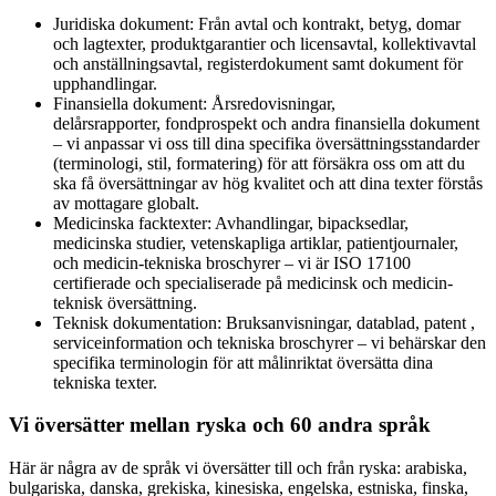
Juridiska dokument: Från avtal och kontrakt, betyg, domar
och lagtexter, produktgarantier och licensavtal, kollektivavtal
och anställningsavtal, registerdokument samt dokument för
upphandlingar.
Finansiella dokument: Årsredovisningar,
delårsrapporter, fondprospekt och andra finansiella dokument
– vi anpassar vi oss till dina specifika översättningsstandarder
(terminologi, stil, formatering) för att försäkra oss om att du
ska få översättningar av hög kvalitet och att dina texter förstås
av mottagare globalt.
Medicinska facktexter: Avhandlingar, bipacksedlar,
medicinska studier, vetenskapliga artiklar, patientjournaler,
och medicin-tekniska broschyrer – vi är ISO 17100
certifierade och specialiserade på medicinsk och medicin-
teknisk översättning.
Teknisk dokumentation: Bruksanvisningar, datablad, patent ,
serviceinformation och tekniska broschyrer – vi behärskar den
specifika terminologin för att målinriktat översätta dina
tekniska texter.
Vi översätter mellan ryska och 60 andra språk
Här är några av de språk vi översätter till och från ryska: arabiska,
bulgariska, danska, grekiska, kinesiska, engelska, estniska, finska,