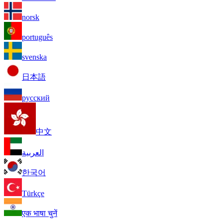
norsk
português
svenska
日本語
русский
中文
العربية
한국어
Türkçe
एक भाषा चुनें