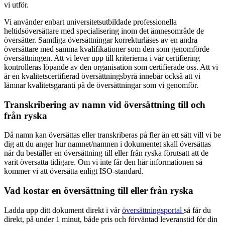
vi utför.
Vi använder enbart universitetsutbildade professionella
heltidsöversättare med specialisering inom det ämnesområde de
översätter. Samtliga översättningar korrekturläses av en andra
översättare med samma kvalifikationer som den som genomförde
översättningen. Att vi lever upp till kriterierna i vår certifiering
kontrolleras löpande av den organisation som certifierade oss. Att vi
är en kvalitetscertifierad översättningsbyrå innebär också att vi
lämnar kvalitetsgaranti på de översättningar som vi genomför.
Transkribering av namn vid översättning till och
från ryska
Då namn kan översättas eller transkriberas på fler än ett sätt vill vi be
dig att du anger hur namnet/namnen i dokumentet skall översättas
när du beställer en översättning till eller från ryska förutsatt att de
varit översatta tidigare. Om vi inte får den här informationen så
kommer vi att översätta enligt ISO-standard.
Vad kostar en översättning till eller från ryska
Ladda upp ditt dokument direkt i vår
översättningsportal
så får du
direkt, på under 1 minut, både pris och förväntad leveranstid för din