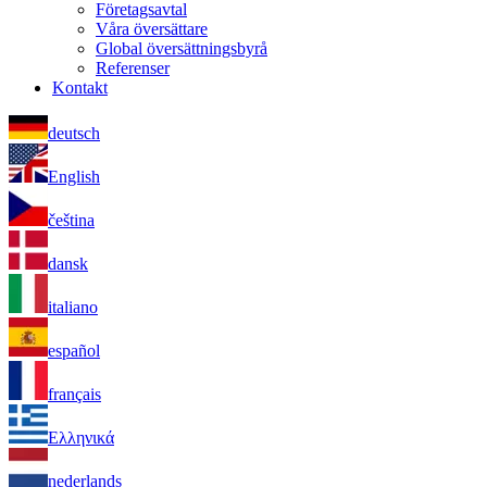
Företagsavtal
Våra översättare
Global översättningsbyrå
Referenser
Kontakt
deutsch
English
čeština
dansk
italiano
español
français
Ελληνικά
nederlands