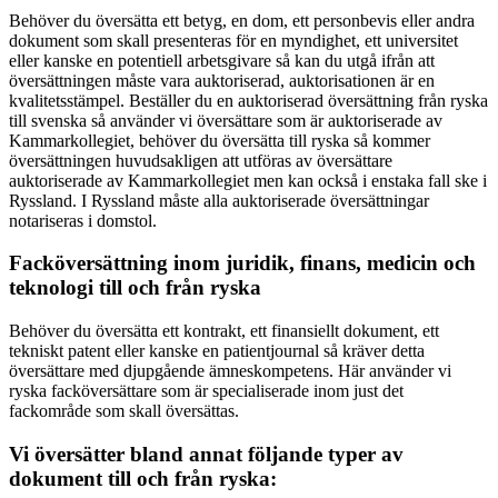
Behöver du översätta ett betyg, en dom, ett personbevis eller andra
dokument som skall presenteras för en myndighet, ett universitet
eller kanske en potentiell arbetsgivare så kan du utgå ifrån att
översättningen måste vara auktoriserad, auktorisationen är en
kvalitetsstämpel. Beställer du en auktoriserad översättning från ryska
till svenska så använder vi översättare som är auktoriserade av
Kammarkollegiet, behöver du översätta till ryska så kommer
översättningen huvudsakligen att utföras av översättare
auktoriserade av Kammarkollegiet men kan också i enstaka fall ske i
Ryssland. I Ryssland måste alla auktoriserade översättningar
notariseras i domstol.
Facköversättning inom juridik, finans, medicin och
teknologi till och från ryska
Behöver du översätta ett kontrakt, ett finansiellt dokument, ett
tekniskt patent eller kanske en patientjournal så kräver detta
översättare med djupgående ämneskompetens. Här använder vi
ryska facköversättare som är specialiserade inom just det
fackområde som skall översättas.
Vi översätter bland annat följande typer av
dokument till och från ryska: