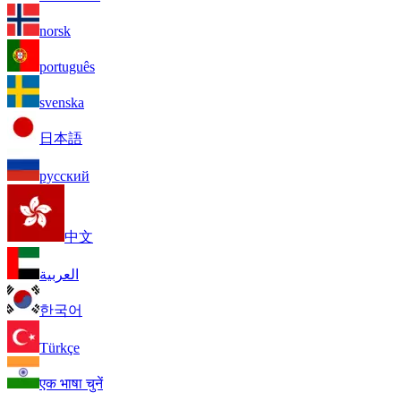
norsk
português
svenska
日本語
русский
中文
العربية
한국어
Türkçe
एक भाषा चुनें