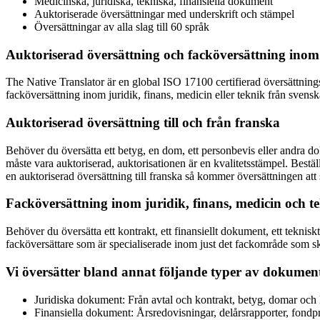
Medicinska, juridiska, tekniska, finansiella dokument
Auktoriserade översättningar med underskrift och stämpel
Översättningar av alla slag till 60 språk
Auktoriserad översättning och facköversättning inom 
The Native Translator är en global ISO 17100 certifierad översättnings
facköversättning inom juridik, finans, medicin eller teknik från svenska
Auktoriserad översättning till och från franska
Behöver du översätta ett betyg, en dom, ett personbevis eller andra dok
måste vara auktoriserad, auktorisationen är en kvalitetsstämpel. Bestä
en auktoriserad översättning till franska så kommer översättningen att 
Facköversättning inom juridik, finans, medicin och te
Behöver du översätta ett kontrakt, ett finansiellt dokument, ett tekni
facköversättare som är specialiserade inom just det fackområde som ska
Vi översätter bland annat följande typer av dokument 
Juridiska dokument: Från avtal och kontrakt, betyg, domar och l
Finansiella dokument: Årsredovisningar, delårsrapporter, fondpro