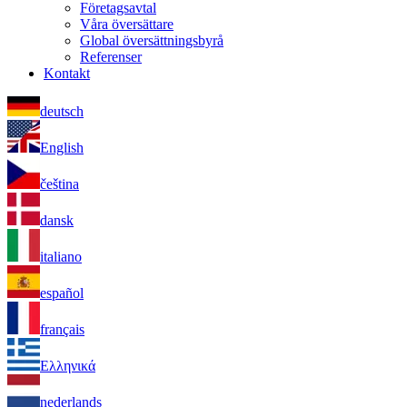
Företagsavtal
Våra översättare
Global översättningsbyrå
Referenser
Kontakt
deutsch
English
čeština
dansk
italiano
español
français
Ελληνικά
nederlands