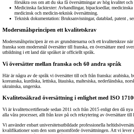
försäkra oss om att du ska få översättningar av hög kvalitet och a
Medicinska facktexter: Avhandlingar, bipacksedlar, medicinska s
medicinsk och medicin-teknisk översättning.
Teknisk dokumentation: Bruksanvisningar, datablad, patent , serv
Modersmålsprincipen ett kvalitetskrav
Modersmålsprincipen är en av grundstenarna och ett kvalitetskrav när de
franska som modersmål översätter till franska, en översättare med sve
utbildning i ett land där språket är officiellt språk.
Vi översätter mellan franska och 60 andra språk
Här är några av de språk vi översätter till och från franska: arabiska, 
koreanska, kurdiska, lettiska, litauiska, maltesiska, nederländska, nor
ukrainska, ungerska.
Kvalitetssäkrad översättning i enlighet med ISO 1710
Vi är kvalitetscertifierade sedan 2011 och från 2015 enligt den då nya
alla våra processer, allt från krav på och rekrytering av översättare till
Vi använder enbart universitetsutbildade professionella heltidsöversä
kvalifikationer som den som genomförde översättningen. Att vi lever upp 