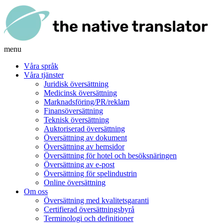
menu
Våra språk
Våra tjänster
Juridisk översättning
Medicinsk översättning
Marknadsföring/PR/reklam
Finansöversättning
Teknisk översättning
Auktoriserad översättning
Översättning av dokument
Översättning av hemsidor
Översättning för hotel och besöksnäringen
Översättning av e-post
Översättning för spelindustrin
Online översättning
Om oss
Översättning med kvalitetsgaranti
Certifierad översättningsbyrå
Terminologi och definitioner