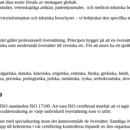
tt dina texter förstås av mottagare globalt.
tudier, vetenskapliga artiklar, patientjournaler, och medicin-tekniska b
iceinformation och tekniska broschyrer – vi behärskar den specifika term
t gäller professionell översättning. Principen bygger på att en översätt
nska som modersmål översätter till svenska etc. För att anses ha ett s
bulgariska, danska, kinesiska, engelska, estniska, finska, grekiska, hindi,
ska, persiska, portugisiska, polska, rumänska, ryska, serbokroatiska, slo
0
 ISO standarden ISO 17100. Att vara ISO certifierad innebär att vi tagit
 kvalitetssäkring av varje individuell översättning som vi utför.
ttare med specialisering inom det ämnesområde de översätter. Samtliga 
till kriterierna i vår certifiering kontrolleras löpande av den organisati