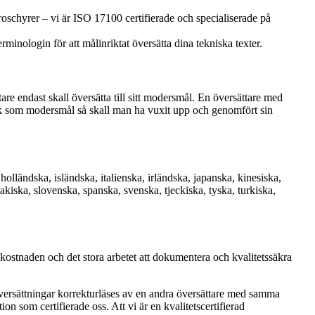
roschyrer – vi är ISO 17100 certifierade och specialiserade på
inologin för att målinriktat översätta dina tekniska texter.
are endast skall översätta till sitt modersmål. En översättare med
pråk som modersmål så skall man ha vuxit upp och genomfört sin
 holländska, isländska, italienska, irländska, japanska, kinesiska,
vakiska, slovenska, spanska, svenska, tjeckiska, tyska, turkiska,
 kostnaden och det stora arbetet att dokumentera och kvalitetssäkra
översättningar korrekturläses av en andra översättare med samma
on som certifierade oss. Att vi är en kvalitetscertifierad