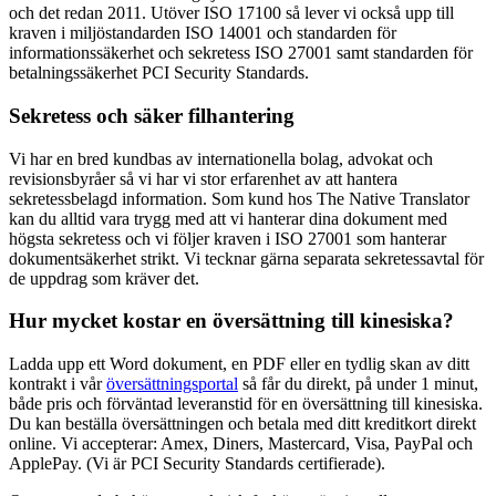
och det redan 2011. Utöver ISO 17100 så lever vi också upp till
kraven i miljöstandarden ISO 14001 och standarden för
informationssäkerhet och sekretess ISO 27001 samt standarden för
betalningssäkerhet PCI Security Standards.
Sekretess och säker filhantering
Vi har en bred kundbas av internationella bolag, advokat och
revisionsbyråer så vi har vi stor erfarenhet av att hantera
sekretessbelagd information. Som kund hos The Native Translator
kan du alltid vara trygg med att vi hanterar dina dokument med
högsta sekretess och vi följer kraven i ISO 27001 som hanterar
dokumentsäkerhet strikt. Vi tecknar gärna separata sekretessavtal för
de uppdrag som kräver det.
Hur mycket kostar en översättning till kinesiska?
Ladda upp ett Word dokument, en PDF eller en tydlig skan av ditt
kontrakt i vår
översättningsportal
så får du direkt, på under 1 minut,
både pris och förväntad leveranstid för en översättning till kinesiska.
Du kan beställa översättningen och betala med ditt kreditkort direkt
online. Vi accepterar: Amex, Diners, Mastercard, Visa, PayPal och
ApplePay. (Vi är PCI Security Standards certifierade).