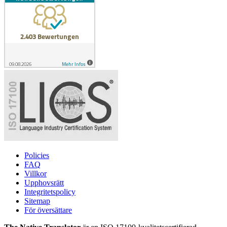
Policies
FAQ
Villkor
Upphovsrätt
Integritetspolicy
Sitemap
För översättare