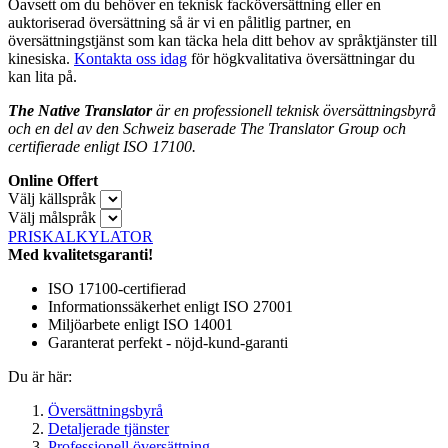
Oavsett om du behöver en teknisk facköversättning eller en
auktoriserad översättning så är vi en pålitlig partner, en
översättningstjänst som kan täcka hela ditt behov av språktjänster till
kinesiska.
Kontakta oss idag
för högkvalitativa översättningar du
kan lita på.
The Native Translator
är en professionell teknisk översättningsbyrå
och en del av den Schweiz baserade The Translator Group och
certifierade enligt ISO 17100.
Online Offert
Välj källspråk
Välj målspråk
PRISKALKYLATOR
Med kvalitetsgaranti!
ISO 17100-certifierad
Informationssäkerhet enligt ISO 27001
Miljöarbete enligt ISO 14001
Garanterat perfekt - nöjd-kund-garanti
Du är här:
Översättningsbyrå
Detaljerade tjänster
Professionell översättning