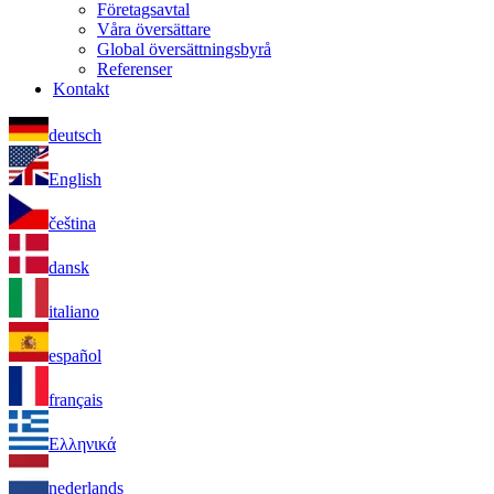
Företagsavtal
Våra översättare
Global översättningsbyrå
Referenser
Kontakt
deutsch
English
čeština
dansk
italiano
español
français
Ελληνικά
nederlands