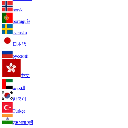
norsk
português
svenska
日本語
русский
中文
العربية
한국어
Türkçe
एक भाषा चुनें