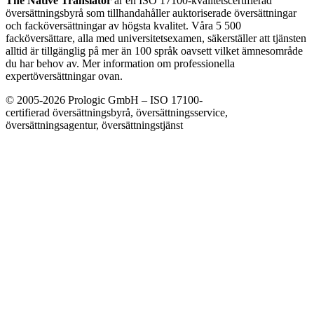
The Native Translator
är en ISO 17100-kvalitetscertifierad
översättningsbyrå som tillhandahåller auktoriserade översättningar
och facköversättningar av högsta kvalitet. Våra 5 500
facköversättare, alla med universitetsexamen, säkerställer att tjänsten
alltid är tillgänglig på mer än 100 språk oavsett vilket ämnesområde
du har behov av. Mer information om professionella
expertöversättningar ovan.
© 2005-2026 Prologic GmbH – ISO 17100-
certifierad översättningsbyrå, översättningsservice,
översättningsagentur, översättningstjänst