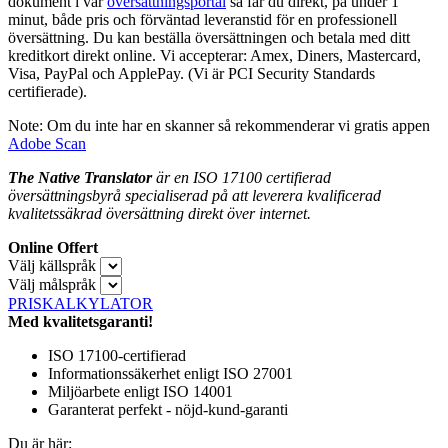
dokument i vår
översättningsportal
så får du direkt, på under 1
minut, både pris och förväntad leveranstid för en professionell
översättning. Du kan beställa översättningen och betala med ditt
kreditkort direkt online. Vi accepterar: Amex, Diners, Mastercard,
Visa, PayPal och ApplePay. (Vi är PCI Security Standards
certifierade).
Note: Om du inte har en skanner så rekommenderar vi gratis appen
Adobe Scan
The Native Translator
är en ISO 17100 certifierad
översättningsbyrå
specialiserad på att leverera kvalificerad
kvalitetssäkrad
översättning
direkt över internet.
Online Offert
Välj källspråk
Välj målspråk
PRISKALKYLATOR
Med kvalitetsgaranti!
ISO 17100-certifierad
Informationssäkerhet enligt ISO 27001
Miljöarbete enligt ISO 14001
Garanterat perfekt - nöjd-kund-garanti
Du är här: