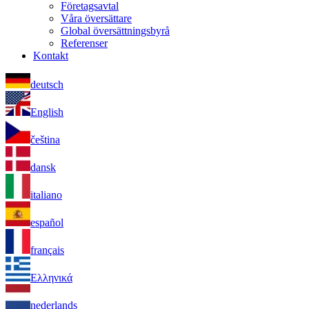
Företagsavtal
Våra översättare
Global översättningsbyrå
Referenser
Kontakt
deutsch
English
čeština
dansk
italiano
español
français
Ελληνικά
nederlands