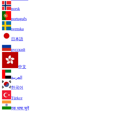
norsk
português
svenska
日本語
русский
中文
العربية
한국어
Türkçe
एक भाषा चुनें