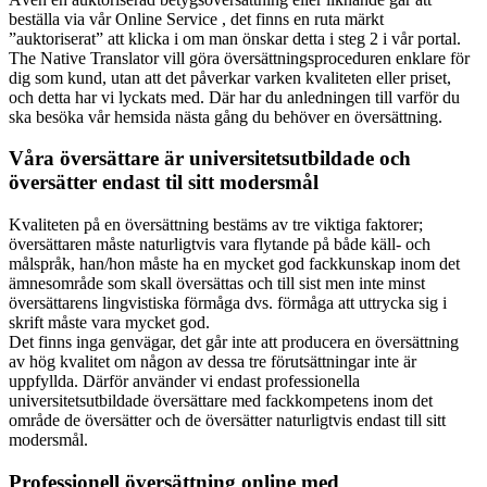
beställa via vår Online Service , det finns en ruta märkt
”auktoriserat” att klicka i om man önskar detta i steg 2 i vår portal.
The Native Translator vill göra översättningsproceduren enklare för
dig som kund, utan att det påverkar varken kvaliteten eller priset,
och detta har vi lyckats med. Där har du anledningen till varför du
ska besöka vår hemsida nästa gång du behöver en översättning.
Våra översättare är universitetsutbildade och
översätter endast til sitt modersmål
Kvaliteten på en översättning bestäms av tre viktiga faktorer;
översättaren måste naturligtvis vara flytande på både käll- och
målspråk, han/hon måste ha en mycket god fackkunskap inom det
ämnesområde som skall översättas och till sist men inte minst
översättarens lingvistiska förmåga dvs. förmåga att uttrycka sig i
skrift måste vara mycket god.
Det finns inga genvägar, det går inte att producera en översättning
av hög kvalitet om någon av dessa tre förutsättningar inte är
uppfyllda. Därför använder vi endast professionella
universitetsutbildade översättare med fackkompetens inom det
område de översätter och de översätter naturligtvis endast till sitt
modersmål.
Professionell översättning online med