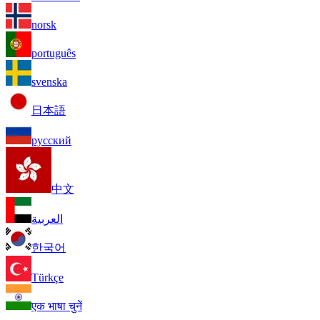
norsk
português
svenska
日本語
русский
中文
العربية
한국어
Türkçe
एक भाषा चुनें