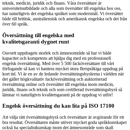
teknik, medicin, juridik och finans. Våra översättare är
universitetsutbildade och alla som översätter till engelska hos oss,
har naturligtvis det engelska språket som modersmål. Vi översätter
både till brititsk, australiensisk och amerikansk engelska och det från
över 60 språk.
Översättning till engelska med
kvalitetsgaranti dygnet runt
Oavsett uppdragets storlek och ämnesområde så har vi både
kapacitet och kompetens att hjälpa dig med en professionell
engelsk översättning. Med över 5 500 facköversättare till vårt
förfogande så kan vi hantera mycket stora flerspråkiga uppdrag på
kort tid. Vi är en av de ledande översättningsbyråerna i världen när
det gäller högkvalitativ facköversättning och auktoriserad
översättning online och översätter till engelska inom medicin,
juridik, finans och teknik och som certifierad översättningsbyrå så
lämnar vi naturligtvis kvalitetsgaranti på de uppdrag vi utför!
Engelsk översättning du kan lita på ISO 17100
Att välja rätt översättningsbyrå och översättare är avgörande för ett
bra resultat. Översättaren måste utöver mycket goda språkkunskaper
också ha specialistkunskap inom det ämnesområde som skall