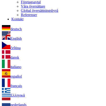
Företagsavtal
Våra översättare
Global översättningsbyrå
Referenser
Kontakt
deutsch
English
čeština
dansk
italiano
español
français
Ελληνικά
nederlands