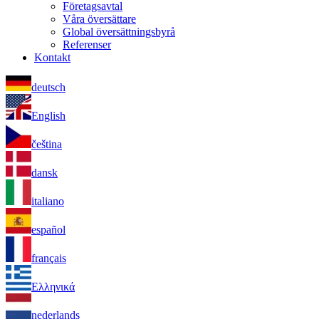
Företagsavtal
Våra översättare
Global översättningsbyrå
Referenser
Kontakt
deutsch
English
čeština
dansk
italiano
español
français
Ελληνικά
nederlands