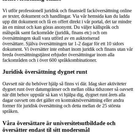
Vi utför professionell juridisk och finansiell facköversättning online
av texter, dokument och handlingar. Via vår hemsida kan du ladda
upp ditt dokument och få en offert direkt i vår portal, det tar mindre
än en minut och kan göras anonymt. Du väljer källspråk och
målspråk samt fackområde (juridik, finans etc) och om
översättningen skall vara utförd av en auktoriserad
översättare. Själva översättningen tar 1-2 dagar för ett 10 sidors
dokument. Vi översätter inte enbart inom juridik och finans utan vår
breda översättningstjänst erbjuder översättningar inom alla
fackområden och i över 600 språkkombinationer.
Juridisk översättning dygnet runt
Oavsett när du behöver hjälp så finns vi där. Idag sker aktiviteter
dygnet runt över datumgränser och mellan olika tidszoner så oavsett
när ditt behov uppstår så kan vi hjälpa dig, dygnet runt årets alla
dagar oavsett om det gäller en kontraktsöversättning eller andra
former för juridisk översättning och detta mellan de 25 största
språken.
Våra översättare är universitetsutbildade och
översätter endast til sitt modersmål