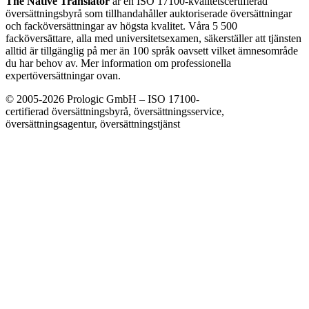
The Native Translator
är en ISO 17100-kvalitetscertifierad
översättningsbyrå som tillhandahåller auktoriserade översättningar
och facköversättningar av högsta kvalitet. Våra 5 500
facköversättare, alla med universitetsexamen, säkerställer att tjänsten
alltid är tillgänglig på mer än 100 språk oavsett vilket ämnesområde
du har behov av. Mer information om professionella
expertöversättningar ovan.
© 2005-2026 Prologic GmbH – ISO 17100-
certifierad översättningsbyrå, översättningsservice,
översättningsagentur, översättningstjänst