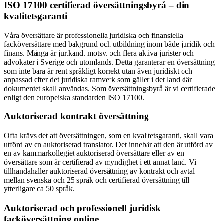
ISO 17100 certifierad översättningsbyrå – din
kvalitetsgaranti
Våra översättare är professionella juridiska och finansiella
facköversättare med bakgrund och utbildning inom både juridik och
finans. Många är jur.kand. motsv. och flera aktiva jurister och
advokater i Sverige och utomlands. Detta garanterar en översättning
som inte bara är rent språkligt korrekt utan även juridiskt och
anpassad efter det juridiska ramverk som gäller i det land där
dokumentet skall användas. Som översättningsbyrå är vi certifierade
enligt den europeiska standarden ISO 17100.
Auktoriserad kontrakt översättning
Ofta krävs det att översättningen, som en kvalitetsgaranti, skall vara
utförd av en auktoriserad translator. Det innebär att den är utförd av
en av kammarkollegiet auktoriserad översättare eller av en
översättare som är certifierad av myndighet i ett annat land. Vi
tillhandahåller auktoriserad översättning av kontrakt och avtal
mellan svenska och 25 språk och certifierad översättning till
ytterligare ca 50 språk.
Auktoriserad och professionell juridisk
facköversättning online