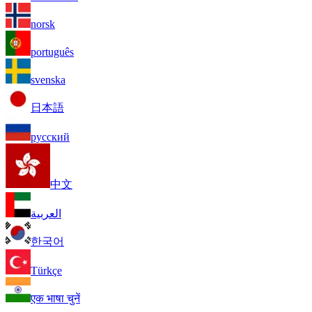
norsk
português
svenska
日本語
русский
中文
العربية
한국어
Türkçe
एक भाषा चुनें