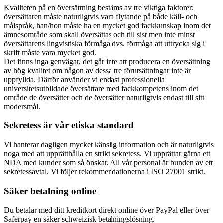
Kvaliteten på en översättning bestäms av tre viktiga faktorer;
översättaren måste naturligtvis vara flytande på både käll- och
målspråk, han/hon måste ha en mycket god fackkunskap inom det
ämnesområde som skall översättas och till sist men inte minst
översättarens lingvistiska förmåga dvs. förmåga att uttrycka sig i
skrift måste vara mycket god.
Det finns inga genvägar, det går inte att producera en översättning
av hög kvalitet om någon av dessa tre förutsättningar inte är
uppfyllda. Därför använder vi endast professionella
universitetsutbildade översättare med fackkompetens inom det
område de översätter och de översätter naturligtvis endast till sitt
modersmål.
Sekretess är vår etiska standard
Vi hanterar dagligen mycket känslig information och är naturligtvis
noga med att upprätthålla en strikt sekretess. Vi upprättar gärna ett
NDA med kunder som så önskar. All vår personal är bunden av ett
sekretessavtal. Vi följer rekommendationerna i ISO 27001 strikt.
Säker betalning online
Du betalar med ditt kreditkort direkt online över PayPal eller över
Saferpay en säker schweizisk betalningslösning.