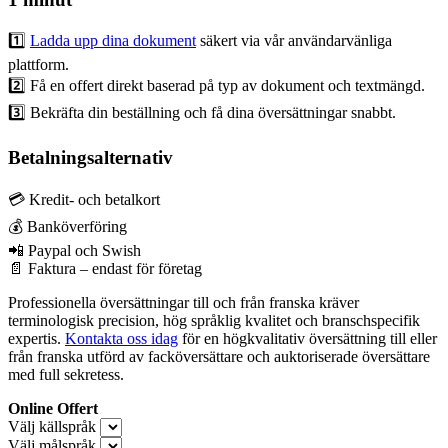
1️⃣
Ladda upp dina dokument
säkert via vår användarvänliga
plattform.
2️⃣ Få en offert direkt baserad på typ av dokument och textmängd.
3️⃣ Bekräfta din beställning och få dina översättningar snabbt.
Betalningsalternativ
💳 Kredit- och betalkort
💰 Banköverföring
📲 Paypal och Swish
📄 Faktura – endast för företag
Professionella översättningar till och från franska kräver
terminologisk precision, hög språklig kvalitet och branschspecifik
expertis.
Kontakta oss idag
för en högkvalitativ översättning till eller
från franska utförd av facköversättare och auktoriserade översättare
med full sekretess.
Online Offert
Välj källspråk
Välj målspråk