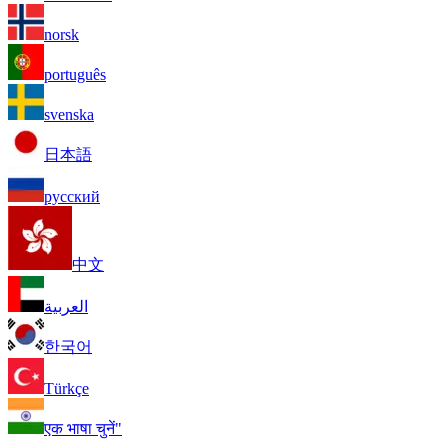
norsk
português
svenska
日本語
русский
中文
العربية
한국어
Türkçe
एक भाषा चुनें"