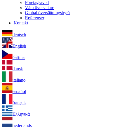
Företagsavtal
Våra översättare
Global översättningsbyrå
Referenser
Kontakt
deutsch
English
čeština
dansk
italiano
español
français
Ελληνικά
nederlands