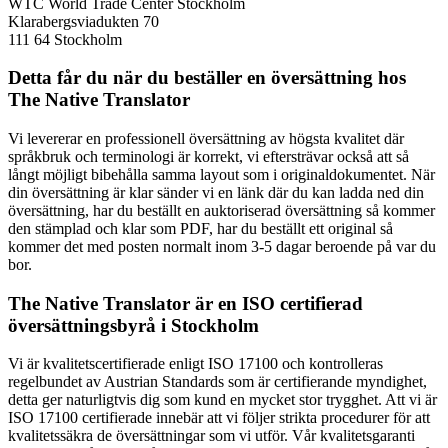
WTC World Trade Center Stockholm
Klarabergsviadukten 70
111 64 Stockholm
Detta får du när du beställer en översättning hos
The Native Translator
Vi levererar en professionell översättning av högsta kvalitet där
språkbruk och terminologi är korrekt, vi eftersträvar också att så
långt möjligt bibehålla samma layout som i originaldokumentet. När
din översättning är klar sänder vi en länk där du kan ladda ned din
översättning, har du beställt en auktoriserad översättning så kommer
den stämplad och klar som PDF, har du beställt ett original så
kommer det med posten normalt inom 3-5 dagar beroende på var du
bor.
The Native Translator är en ISO certifierad
översättningsbyrå i Stockholm
Vi är kvalitetscertifierade enligt ISO 17100 och kontrolleras
regelbundet av Austrian Standards som är certifierande myndighet,
detta ger naturligtvis dig som kund en mycket stor trygghet. Att vi är
ISO 17100 certifierade innebär att vi följer strikta procedurer för att
kvalitetssäkra de översättningar som vi utför. Vår kvalitetsgaranti