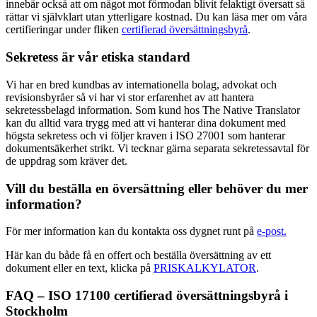
innebär också att om något mot förmodan blivit felaktigt översatt så
rättar vi självklart utan ytterligare kostnad. Du kan läsa mer om våra
certifieringar under fliken
certifierad översättningsbyrå
.
Sekretess är vår etiska standard
Vi har en bred kundbas av internationella bolag, advokat och
revisionsbyråer så vi har vi stor erfarenhet av att hantera
sekretessbelagd information. Som kund hos The Native Translator
kan du alltid vara trygg med att vi hanterar dina dokument med
högsta sekretess och vi följer kraven i ISO 27001 som hanterar
dokumentsäkerhet strikt. Vi tecknar gärna separata sekretessavtal för
de uppdrag som kräver det.
Vill du beställa en översättning eller behöver du mer
information?
För mer information kan du kontakta oss dygnet runt på
e-post.
Här kan du både få en offert och beställa översättning av ett
dokument eller en text, klicka på
PRISKALKYLATOR
.
FAQ – ISO 17100 certifierad översättningsbyrå i
Stockholm