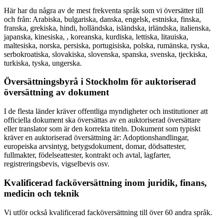
Här har du några av de mest frekventa språk som vi översätter till
och från: Arabiska, bulgariska, danska, engelsk, estniska, finska,
franska, grekiska, hindi, holländska, isländska, irländska, italienska,
japanska, kinesiska, , koreanska, kurdiska, lettiska, litauiska,
maltesiska, norska, persiska, portugisiska, polska, rumänska, ryska,
serbokroatiska, slovakiska, slovenska, spanska, svenska, tjeckiska,
turkiska, tyska, ungerska.
Översättningsbyrå i Stockholm för auktoriserad
översättning av dokument
I de flesta länder kräver offentliga myndigheter och institutioner att
officiella dokument ska översättas av en auktoriserad översättare
eller translator som är den korrekta titeln. Dokument som typiskt
kräver en auktoriserad översättning är: Adoptionshandlingar,
europeiska arvsintyg, betygsdokument, domar, dödsattester,
fullmakter, födelseattester, kontrakt och avtal, lagfarter,
registreringsbevis, vigselbevis osv.
Kvalificerad facköversättning inom juridik, finans,
medicin och teknik
Vi utför också kvalificerad facköversättning till över 60 andra språk.