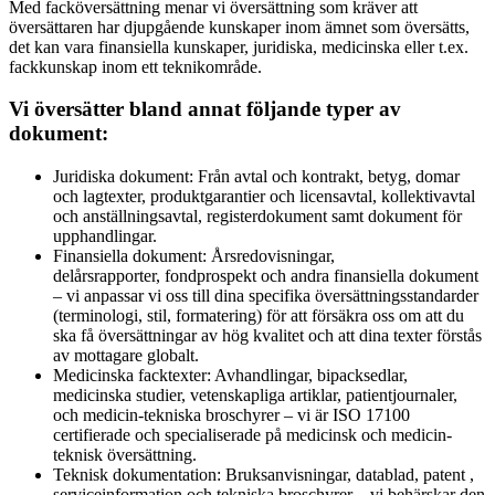
Med facköversättning menar vi översättning som kräver att
översättaren har djupgående kunskaper inom ämnet som översätts,
det kan vara finansiella kunskaper, juridiska, medicinska eller t.ex.
fackkunskap inom ett teknikområde.
Vi översätter bland annat följande typer av
dokument:
Juridiska dokument: Från avtal och kontrakt, betyg, domar
och lagtexter, produktgarantier och licensavtal, kollektivavtal
och anställningsavtal, registerdokument samt dokument för
upphandlingar.
Finansiella dokument: Årsredovisningar,
delårsrapporter, fondprospekt och andra finansiella dokument
– vi anpassar vi oss till dina specifika översättningsstandarder
(terminologi, stil, formatering) för att försäkra oss om att du
ska få översättningar av hög kvalitet och att dina texter förstås
av mottagare globalt.
Medicinska facktexter: Avhandlingar, bipacksedlar,
medicinska studier, vetenskapliga artiklar, patientjournaler,
och medicin-tekniska broschyrer – vi är ISO 17100
certifierade och specialiserade på medicinsk och medicin-
teknisk översättning.
Teknisk dokumentation: Bruksanvisningar, datablad, patent ,
serviceinformation och tekniska broschyrer – vi behärskar den