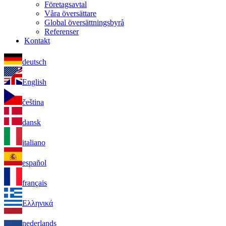
Företagsavtal
Våra översättare
Global översättningsbyrå
Referenser
Kontakt
deutsch
English
čeština
dansk
italiano
español
français
Ελληνικά
nederlands