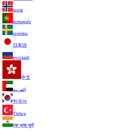
norsk
português
svenska
日本語
русский
中文
العربية
한국어
Türkçe
एक भाषा चुनें