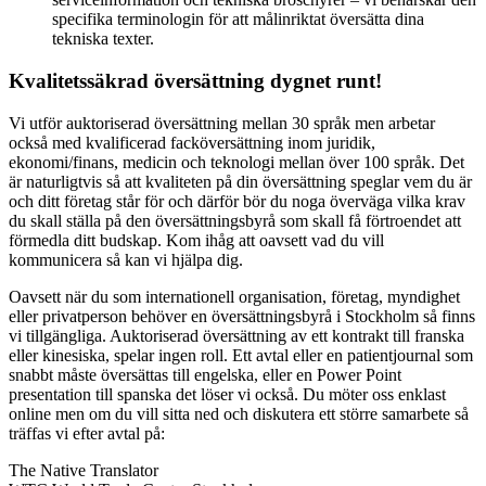
specifika terminologin för att målinriktat översätta dina
tekniska texter.
Kvalitetssäkrad översättning dygnet runt!
Vi utför auktoriserad översättning mellan 30 språk men arbetar
också med kvalificerad facköversättning inom juridik,
ekonomi/finans, medicin och teknologi mellan över 100 språk. Det
är naturligtvis så att kvaliteten på din översättning speglar vem du är
och ditt företag står för och därför bör du noga överväga vilka krav
du skall ställa på den översättningsbyrå som skall få förtroendet att
förmedla ditt budskap. Kom ihåg att oavsett vad du vill
kommunicera så kan vi hjälpa dig.
Oavsett när du som internationell organisation, företag, myndighet
eller privatperson behöver en översättningsbyrå i Stockholm så finns
vi tillgängliga. Auktoriserad översättning av ett kontrakt till franska
eller kinesiska, spelar ingen roll. Ett avtal eller en patientjournal som
snabbt måste översättas till engelska, eller en Power Point
presentation till spanska det löser vi också. Du möter oss enklast
online men om du vill sitta ned och diskutera ett större samarbete så
träffas vi efter avtal på:
The Native Translator