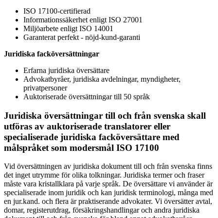
ISO 17100-certifierad
Informationssäkerhet enligt ISO 27001
Miljöarbete enligt ISO 14001
Garanterat perfekt - nöjd-kund-garanti
Juridiska facköversättningar
Erfarna juridiska översättare
Advokatbyråer, juridiska avdelningar, myndigheter,
privatpersoner
Auktoriserade översättningar till 50 språk
Juridiska översättningar till och från svenska skall
utföras av auktoriserade translatorer eller
specialiserade juridiska facköversättare med
målspråket som modersmål ISO 17100
Vid översättningen av juridiska dokument till och från svenska finns
det inget utrymme för olika tolkningar. Juridiska termer och fraser
måste vara kristallklara på varje språk. De översättare vi använder är
specialiserade inom juridik och kan juridisk terminologi, många med
en jur.kand. och flera är praktiserande advokater. Vi översätter avtal,
domar, registerutdrag, försäkringshandlingar och andra juridiska