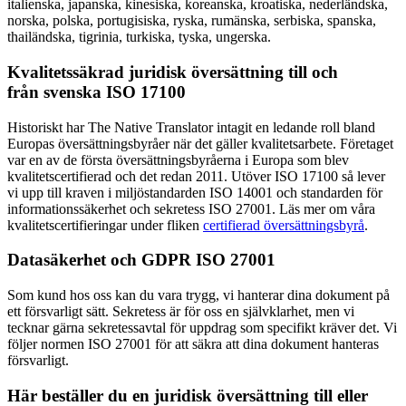
italienska, japanska, kinesiska, koreanska, kroatiska, nederländska,
norska, polska, portugisiska, ryska, rumänska, serbiska, spanska,
thailändska, tigrinia, turkiska, tyska, ungerska.
Kvalitetssäkrad juridisk översättning till och
från svenska ISO 17100
Historiskt har The Native Translator intagit en ledande roll bland
Europas översättningsbyråer när det gäller kvalitetsarbete. Företaget
var en av de första översättningsbyråerna i Europa som blev
kvalitetscertifierad och det redan 2011. Utöver ISO 17100 så lever
vi upp till kraven i miljöstandarden ISO 14001 och standarden för
informationssäkerhet och sekretess ISO 27001. Läs mer om våra
kvalitetscertifieringar under fliken
certifierad översättningsbyrå
.
Datasäkerhet och GDPR ISO 27001
Som kund hos oss kan du vara trygg, vi hanterar dina dokument på
ett försvarligt sätt. Sekretess är för oss en självklarhet, men vi
tecknar gärna sekretessavtal för uppdrag som specifikt kräver det. Vi
följer normen ISO 27001 för att säkra att dina dokument hanteras
försvarligt.
Här beställer du en juridisk översättning till eller