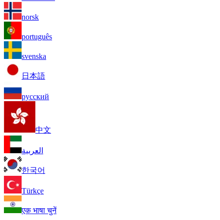
norsk
português
svenska
日本語
русский
中文
العربية
한국어
Türkçe
एक भाषा चुनें