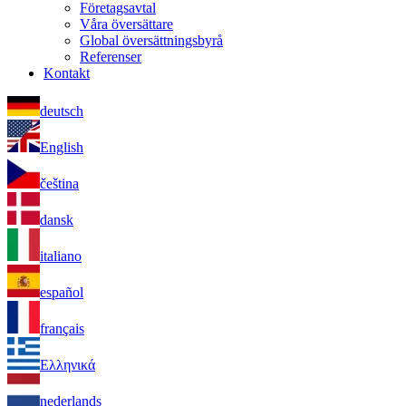
Företagsavtal
Våra översättare
Global översättningsbyrå
Referenser
Kontakt
deutsch
English
čeština
dansk
italiano
español
français
Ελληνικά
nederlands