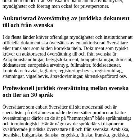
dokument till och från svenska för bland annat advokatbyråer,
myndigheter och företag men också för privatpersoner.
Auktoriserad översättning av juridiska dokument
till och från svenska
I de flesta länder kräver offentliga myndigheter och institutioner att
officiella dokument ska översättas av en auktoriserad översättare
eller translator som är den korrekta titeln. Dokument som typiskt
kräver en auktoriserad översättning till och från svenska är:
Adoptionshandlingar, betygsdokument, bouppteckningar, domslut,
dödsattester, europeiska arvsintyg, fullmakter, födelseattester,
kontrakt och avtal, lagfarter, registreringsbevis, registerutdrag,
stämningar, vigselbevis, årsredovisningar, äktenskapsförord osv.
Professionell juridisk översättning mellan svenska
och fler än 30 språk
Översättare som enbart översätter till sitt modersmål och är
specialister på det ämnesområde de översätter producerar bättre
översättningar därför att de är på ”hemmaplan” både språkmässigt
och terminologiskt. Här är några av de språk där vi disponerar
kvalificerade juridiska översättare till och från svenska: Arabiska,
bosniska, bulgariska, danska, engelska, finska, franska, grekiska,