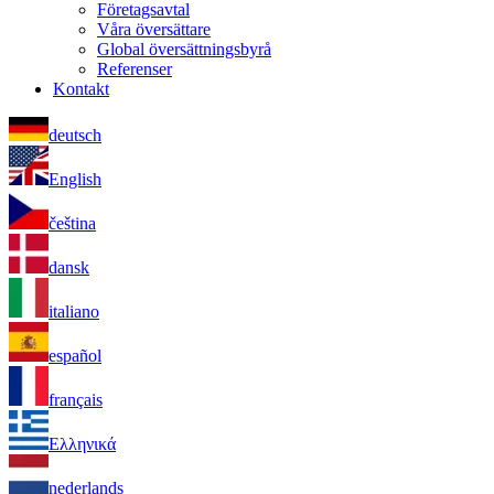
Företagsavtal
Våra översättare
Global översättningsbyrå
Referenser
Kontakt
deutsch
English
čeština
dansk
italiano
español
français
Ελληνικά
nederlands