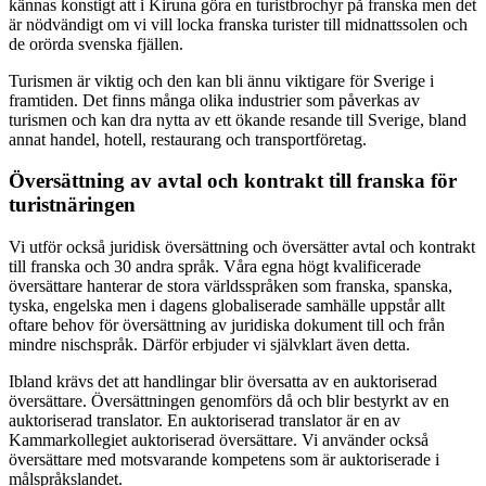
kännas konstigt att i Kiruna göra en turistbrochyr på franska men det
är nödvändigt om vi vill locka franska turister till midnattssolen och
de orörda svenska fjällen.
Turismen är viktig och den kan bli ännu viktigare för Sverige i
framtiden. Det finns många olika industrier som påverkas av
turismen och kan dra nytta av ett ökande resande till Sverige, bland
annat handel, hotell, restaurang och transportföretag.
Översättning av avtal och kontrakt till franska för
turistnäringen
Vi utför också juridisk översättning och översätter avtal och kontrakt
till franska och 30 andra språk. Våra egna högt kvalificerade
översättare hanterar de stora världsspråken som franska, spanska,
tyska, engelska men i dagens globaliserade samhälle uppstår allt
oftare behov för översättning av juridiska dokument till och från
mindre nischspråk. Därför erbjuder vi självklart även detta.
Ibland krävs det att handlingar blir översatta av en auktoriserad
översättare. Översättningen genomförs då och blir bestyrkt av en
auktoriserad translator. En auktoriserad translator är en av
Kammarkollegiet auktoriserad översättare. Vi använder också
översättare med motsvarande kompetens som är auktoriserade i
målspråkslandet.