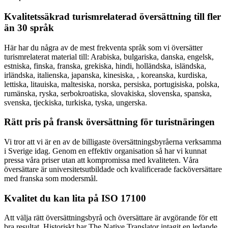
Kvalitetssäkrad turismrelaterad
översättning till fler
än 30 språk
Här har du några av de mest frekventa språk som vi översätter
turismrelaterat material till: Arabiska, bulgariska, danska, engelsk,
estniska, finska, franska, grekiska, hindi, holländska, isländska,
irländska, italienska, japanska, kinesiska, , koreanska, kurdiska,
lettiska, litauiska, maltesiska, norska, persiska, portugisiska, polska,
rumänska, ryska, serbokroatiska, slovakiska, slovenska, spanska,
svenska, tjeckiska, turkiska, tyska, ungerska.
Rätt pris på fransk översättning för turistnäringen
Vi tror att vi är en av de billigaste översättningsbyråerna verksamma
i Sverige idag. Genom en effektiv organisation så har vi kunnat
pressa våra priser utan att kompromissa med kvaliteten. Våra
översättare är universitetsutbildade och kvalificerade facköversättare
med franska som modersmål.
Kvalitet du kan lita på ISO 17100
Att välja rätt översättningsbyrå och översättare är avgörande för ett
bra resultat. Historiskt har The Native Translator intagit en ledande