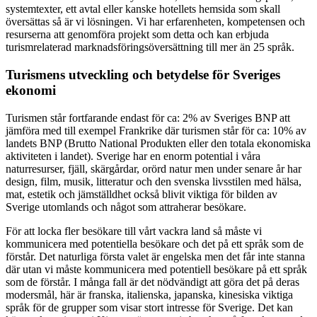
systemtexter, ett avtal eller kanske hotellets hemsida som skall
översättas så är vi lösningen. Vi har erfarenheten, kompetensen och
resurserna att genomföra projekt som detta och kan erbjuda
turismrelaterad marknadsföringsöversättning till mer än 25 språk.
Turismens utveckling och betydelse för Sveriges
ekonomi
Turismen står fortfarande endast för ca: 2% av Sveriges BNP att
jämföra med till exempel Frankrike där turismen står för ca: 10% av
landets BNP (Brutto National Produkten eller den totala ekonomiska
aktiviteten i landet). Sverige har en enorm potential i våra
naturresurser, fjäll, skärgårdar, orörd natur men under senare år har
design, film, musik, litteratur och den svenska livsstilen med hälsa,
mat, estetik och jämställdhet också blivit viktiga för bilden av
Sverige utomlands och något som attraherar besökare.
För att locka fler besökare till vårt vackra land så måste vi
kommunicera med potentiella besökare och det på ett språk som de
förstår. Det naturliga första valet är engelska men det får inte stanna
där utan vi måste kommunicera med potentiell besökare på ett språk
som de förstår. I många fall är det nödvändigt att göra det på deras
modersmål, här är franska, italienska, japanska, kinesiska viktiga
språk för de grupper som visar stort intresse för Sverige. Det kan