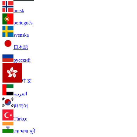
norsk
português
svenska
日本語
русский
中文
العربية
한국어
Türkçe
एक भाषा चुनें