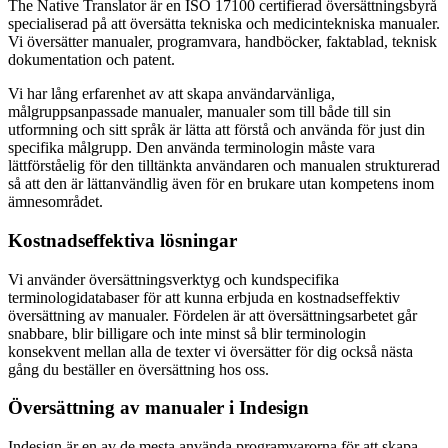
The Native Translator är en ISO 17100 certifierad översättningsbyrå
specialiserad på att översätta tekniska och medicintekniska manualer.
Vi översätter manualer, programvara, handböcker, faktablad, teknisk
dokumentation och patent.
Vi har lång erfarenhet av att skapa användarvänliga,
målgruppsanpassade manualer, manualer som till både till sin
utformning och sitt språk är lätta att förstå och använda för just din
specifika målgrupp. Den använda terminologin måste vara
lättförståelig för den tilltänkta användaren och manualen strukturerad
så att den är lättanvändlig även för en brukare utan kompetens inom
ämnesområdet.
Kostnadseffektiva lösningar
Vi använder översättningsverktyg och kundspecifika
terminologidatabaser för att kunna erbjuda en kostnadseffektiv
översättning av manualer. Fördelen är att översättningsarbetet går
snabbare, blir billigare och inte minst så blir terminologin
konsekvent mellan alla de texter vi översätter för dig också nästa
gång du beställer en översättning hos oss.
Översättning av manualer i Indesign
Indesign är en av de mesta använda programvarorna för att skapa