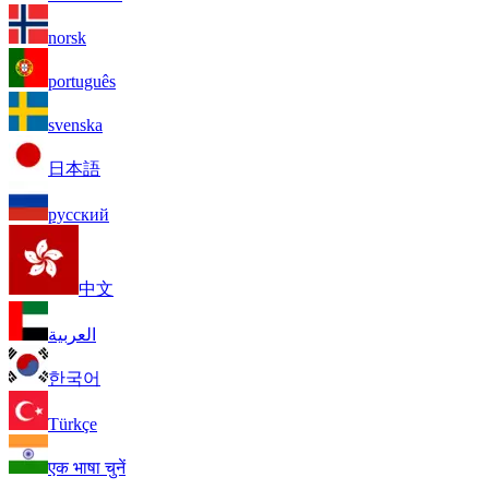
norsk
português
svenska
日本語
русский
中文
العربية
한국어
Türkçe
एक भाषा चुनें