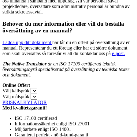
oss tillhanda i samband med uppdrag. All vår personal såväl
projektledare, översättare som administrativ personal är bundna av
strikta sekretessavtal.
Behöver du mer information eller vill du beställa
översättning av en manual?
Ladda upp ditt dokument
här får du en offert på översättning av en
manual. Representerar du ett företag eller har ett större dokument
som skall översättas så föreslår vi att du kontaktar oss på
e-post.
The Native Translator
är en ISO 17100 certifierad teknisk
översättningsbyrå specialiserad på översättning av tekniska texter
och dokument.
Online Offert
Välj källspråk
Välj målspråk
PRISKALKYLATOR
Med kvalitetsgaranti!
ISO 17100-certifierad
Informationssäkerhet enligt ISO 27001
Miljöarbete enligt ISO 14001
Garanterat perfekt - nöjd-kund-garanti