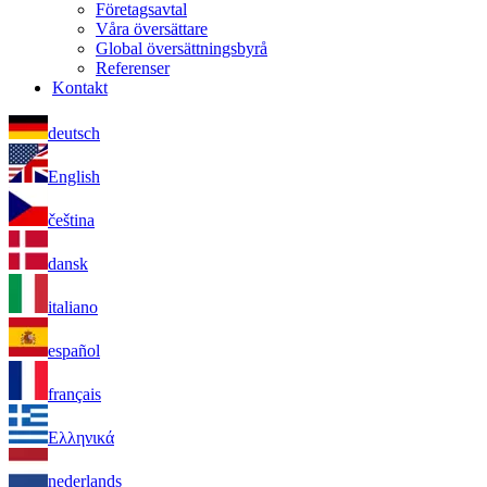
Företagsavtal
Våra översättare
Global översättningsbyrå
Referenser
Kontakt
deutsch
English
čeština
dansk
italiano
español
français
Ελληνικά
nederlands