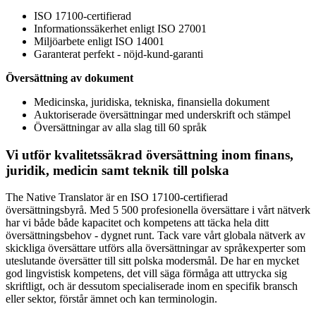
ISO 17100-certifierad
Informationssäkerhet enligt ISO 27001
Miljöarbete enligt ISO 14001
Garanterat perfekt - nöjd-kund-garanti
Översättning av dokument
Medicinska, juridiska, tekniska, finansiella dokument
Auktoriserade översättningar med underskrift och stämpel
Översättningar av alla slag till 60 språk
Vi utför kvalitetssäkrad översättning inom finans,
juridik, medicin samt teknik till polska
The Native Translator är en ISO 17100-certifierad
översättningsbyrå. Med 5 500 profesionella översättare i vårt nätverk
har vi både både kapacitet och kompetens att täcka hela ditt
översättningsbehov - dygnet runt. Tack vare vårt globala nätverk av
skickliga översättare utförs alla översättningar av språkexperter som
uteslutande översätter till sitt polska modersmål. De har en mycket
god lingvistisk kompetens, det vill säga förmåga att uttrycka sig
skriftligt, och är dessutom specialiserade inom en specifik bransch
eller sektor, förstår ämnet och kan terminologin.