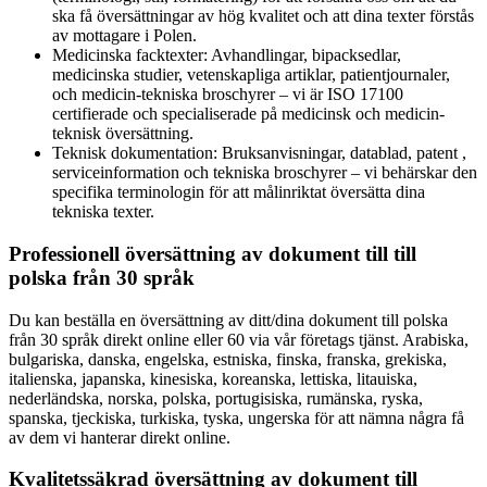
ska få översättningar av hög kvalitet och att dina texter förstås
av mottagare i Polen.
Medicinska facktexter: Avhandlingar, bipacksedlar,
medicinska studier, vetenskapliga artiklar, patientjournaler,
och medicin-tekniska broschyrer – vi är ISO 17100
certifierade och specialiserade på medicinsk och medicin-
teknisk översättning.
Teknisk dokumentation: Bruksanvisningar, datablad, patent ,
serviceinformation och tekniska broschyrer – vi behärskar den
specifika terminologin för att målinriktat översätta dina
tekniska texter.
Professionell översättning av dokument till till
polska från 30 språk
Du kan beställa en översättning av ditt/dina dokument till polska
från 30 språk direkt online eller 60 via vår företags tjänst. Arabiska,
bulgariska, danska, engelska, estniska, finska, franska, grekiska,
italienska, japanska, kinesiska, koreanska, lettiska, litauiska,
nederländska, norska, polska, portugisiska, rumänska, ryska,
spanska, tjeckiska, turkiska, tyska, ungerska för att nämna några få
av dem vi hanterar direkt online.
Kvalitetssäkrad översättning av dokument till