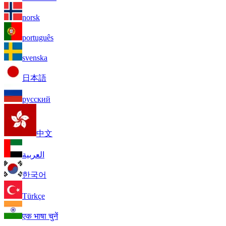
norsk
português
svenska
日本語
русский
中文
العربية
한국어
Türkçe
एक भाषा चुनें