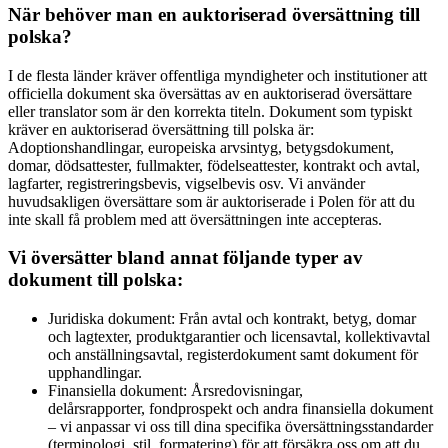
När behöver man en auktoriserad översättning till
polska?
I de flesta länder kräver offentliga myndigheter och institutioner att
officiella dokument ska översättas av en auktoriserad översättare
eller translator som är den korrekta titeln. Dokument som typiskt
kräver en auktoriserad översättning till polska är:
Adoptionshandlingar, europeiska arvsintyg, betygsdokument,
domar, dödsattester, fullmakter, födelseattester, kontrakt och avtal,
lagfarter, registreringsbevis, vigselbevis osv. Vi använder
huvudsakligen översättare som är auktoriserade i Polen för att du
inte skall få problem med att översättningen inte accepteras.
Vi översätter bland annat följande typer av
dokument till polska:
Juridiska dokument: Från avtal och kontrakt, betyg, domar
och lagtexter, produktgarantier och licensavtal, kollektivavtal
och anställningsavtal, registerdokument samt dokument för
upphandlingar.
Finansiella dokument: Årsredovisningar,
delårsrapporter, fondprospekt och andra finansiella dokument
– vi anpassar vi oss till dina specifika översättningsstandarder
(terminologi, stil, formatering) för att försäkra oss om att du