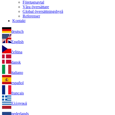
Företagsavtal
Våra översättare
Global översättningsbyrå
Referenser
Kontakt
deutsch
English
čeština
dansk
italiano
español
français
Ελληνικά
nederlands