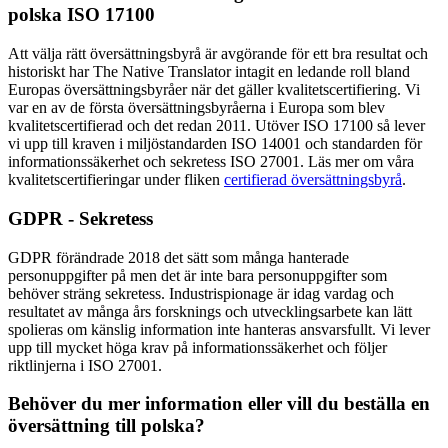
polska ISO 17100
Att välja rätt översättningsbyrå är avgörande för ett bra resultat och
historiskt har The Native Translator intagit en ledande roll bland
Europas översättningsbyråer när det gäller kvalitetscertifiering. Vi
var en av de första översättningsbyråerna i Europa som blev
kvalitetscertifierad och det redan 2011. Utöver ISO 17100 så lever
vi upp till kraven i miljöstandarden ISO 14001 och standarden för
informationssäkerhet och sekretess ISO 27001. Läs mer om våra
kvalitetscertifieringar under fliken
certifierad översättningsbyrå
.
GDPR - Sekretess
GDPR förändrade 2018 det sätt som många hanterade
personuppgifter på men det är inte bara personuppgifter som
behöver sträng sekretess. Industrispionage är idag vardag och
resultatet av många års forsknings och utvecklingsarbete kan lätt
spolieras om känslig information inte hanteras ansvarsfullt. Vi lever
upp till mycket höga krav på informationssäkerhet och följer
riktlinjerna i ISO 27001.
Behöver du mer information eller vill du beställa en
översättning till polska?