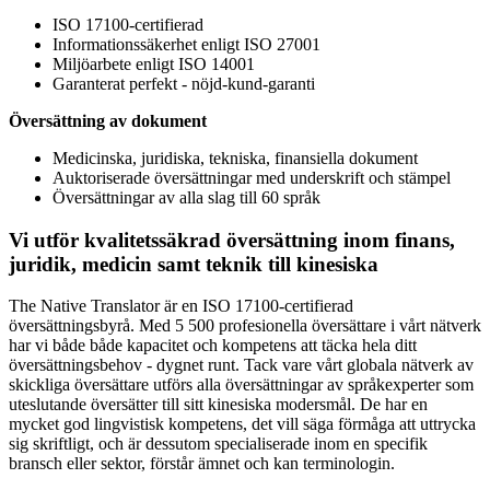
ISO 17100-certifierad
Informationssäkerhet enligt ISO 27001
Miljöarbete enligt ISO 14001
Garanterat perfekt - nöjd-kund-garanti
Översättning av dokument
Medicinska, juridiska, tekniska, finansiella dokument
Auktoriserade översättningar med underskrift och stämpel
Översättningar av alla slag till 60 språk
Vi utför kvalitetssäkrad översättning inom finans,
juridik, medicin samt teknik till kinesiska
The Native Translator är en ISO 17100-certifierad
översättningsbyrå. Med 5 500 profesionella översättare i vårt nätverk
har vi både både kapacitet och kompetens att täcka hela ditt
översättningsbehov - dygnet runt. Tack vare vårt globala nätverk av
skickliga översättare utförs alla översättningar av språkexperter som
uteslutande översätter till sitt kinesiska modersmål. De har en
mycket god lingvistisk kompetens, det vill säga förmåga att uttrycka
sig skriftligt, och är dessutom specialiserade inom en specifik
bransch eller sektor, förstår ämnet och kan terminologin.