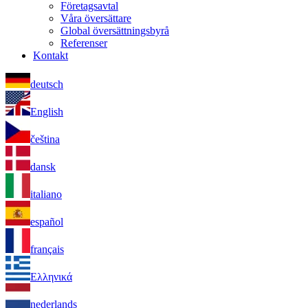
Företagsavtal
Våra översättare
Global översättningsbyrå
Referenser
Kontakt
deutsch
English
čeština
dansk
italiano
español
français
Ελληνικά
nederlands