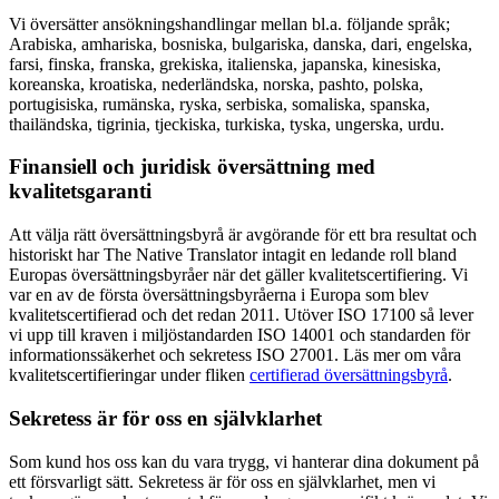
Vi översätter ansökningshandlingar mellan bl.a. följande språk;
Arabiska, amhariska, bosniska, bulgariska, danska, dari, engelska,
farsi, finska, franska, grekiska, italienska, japanska, kinesiska,
koreanska, kroatiska, nederländska, norska, pashto, polska,
portugisiska, rumänska, ryska, serbiska, somaliska, spanska,
thailändska, tigrinia, tjeckiska, turkiska, tyska, ungerska, urdu.
Finansiell och juridisk översättning med
kvalitetsgaranti
Att välja rätt översättningsbyrå är avgörande för ett bra resultat och
historiskt har The Native Translator intagit en ledande roll bland
Europas översättningsbyråer när det gäller kvalitetscertifiering. Vi
var en av de första översättningsbyråerna i Europa som blev
kvalitetscertifierad och det redan 2011. Utöver ISO 17100 så lever
vi upp till kraven i miljöstandarden ISO 14001 och standarden för
informationssäkerhet och sekretess ISO 27001. Läs mer om våra
kvalitetscertifieringar under fliken
certifierad översättningsbyrå
.
Sekretess är för oss en självklarhet
Som kund hos oss kan du vara trygg, vi hanterar dina dokument på
ett försvarligt sätt. Sekretess är för oss en självklarhet, men vi