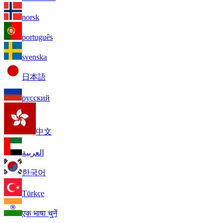
norsk
português
svenska
日本語
русский
中文
العربية
한국어
Türkçe
एक भाषा चुनें