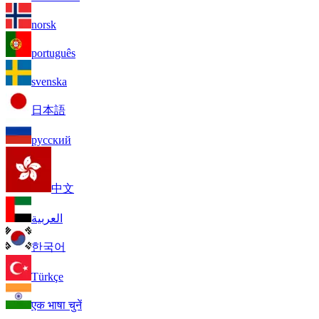
norsk
português
svenska
日本語
русский
中文
العربية
한국어
Türkçe
एक भाषा चुनें