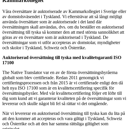
Kammarkollegiet
Våra översättare är auktoriserade av Kammarkollegiet i Sverige eller
av domstolsväsendet i Tyskland. Vi eftersträvar att så långt möjligt
använda översättare som är auktoriserade i det land där
översättningen skall användas, dvs. om du beställer en auktoriserad
översättning till tyska så kommer den att med största sannolikhet att
göras av en översättare som är auktoriserad i Tyskland. De
översättningar som vi utför accepteras av domstolar, myndigheter
och skolor i Tyskland, Schweiz och Österrike.
Auktoriserad översättning till tyska med kvalitetsgaranti ISO
17100
The Native Translator var en av de första översättningsbyråerna
globalt som blev certifierade. Redan 2011 genomgick vi
certifieringsprocessen och från 2015 är vi certifierade enligt den då
helt nya ISO 17100 som är en kvalitetscertifiering specifik för
översättningsbyråer. Med vår kvalitetscertifiering följer ett löfte till
dig som kund att vi garanterar kvaliteten på de översättningar som vi
levererar och skulle något bli fel så rättar vi det omgående.
När vi levererar en auktoriserad översättning till tyska kan du lita på
att den kommer att accepteras och vara giltigt i Tyskland, Schweiz
och Österrike och att den har samma rättsliga giltighet som
originalet.