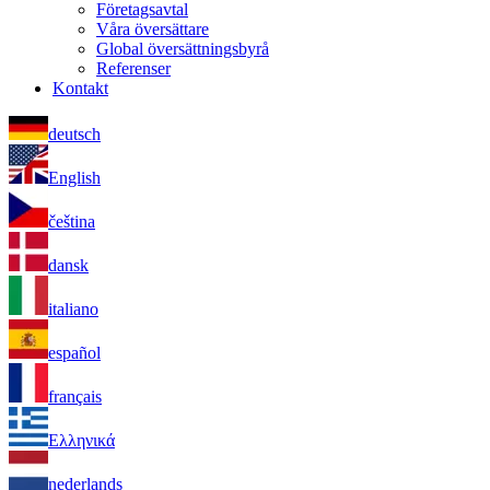
Företagsavtal
Våra översättare
Global översättningsbyrå
Referenser
Kontakt
deutsch
English
čeština
dansk
italiano
español
français
Ελληνικά
nederlands