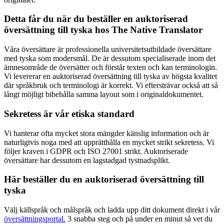
Detta får du när du beställer en auktoriserad
översättning till tyska hos The Native Translator
Våra översättare är professionella universitetsutbildade översättare
med tyska som modersmål. De är dessutom specialiserade inom det
ämnesområde de översätter och förstår texten och kan terminologin.
Vi levererar en auktoriserad översättning till tyska av högsta kvalitet
där språkbruk och terminologi är korrekt. Vi eftersträvar också att så
långt möjligt bibehålla samma layout som i originaldokumentet.
Sekretess är vår etiska standard
Vi hanterar ofta mycket stora mängder känslig information och är
naturligtvis noga med att upprätthålla en mycket strikt sekretess. Vi
följer kraven i GDPR och ISO 27001 strikt. Auktoriserade
översättare har dessutom en lagstadgad tystnadsplikt.
Här beställer du en auktoriserad översättning till
tyska
Välj källspråk och målspråk och ladda upp ditt dokument direkt i vår
översättningsportal.
3 snabba steg och på under en minut så vet du