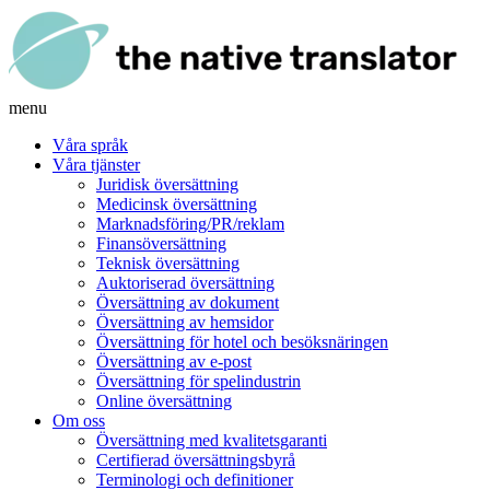
menu
Våra språk
Våra tjänster
Juridisk översättning
Medicinsk översättning
Marknadsföring/PR/reklam
Finansöversättning
Teknisk översättning
Auktoriserad översättning
Översättning av dokument
Översättning av hemsidor
Översättning för hotel och besöksnäringen
Översättning av e-post
Översättning för spelindustrin
Online översättning
Om oss
Översättning med kvalitetsgaranti
Certifierad översättningsbyrå
Terminologi och definitioner