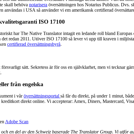
nte skall behöva
notarisera
översättningen hos Notarius Publicus. Dvs. sk
 den användas i USA så använder vi em amerikansk certifierad översättare 
 kvalitetsgaranti ISO 17100
istoriskt har The Native Translator intagit en ledande roll bland Europas 
ch det redan 2011. Utöver ISO 17100 så lever vi upp till kraven i milj
iken
certifierad översättningsbyrå
.
rsvarligt sätt. Sekretess är för oss en självklarhet, men vi tecknar gärn
.
eller från engelska
okument i vår
översättningsportal
så får du direkt, på under 1 minut, både
t kreditkort direkt online. Vi accepterar: Amex, Diners, Mastercard, Vis
pen
Adobe Scan
och en del av den Schweiz baserade The Translator Group. Vi utför auk