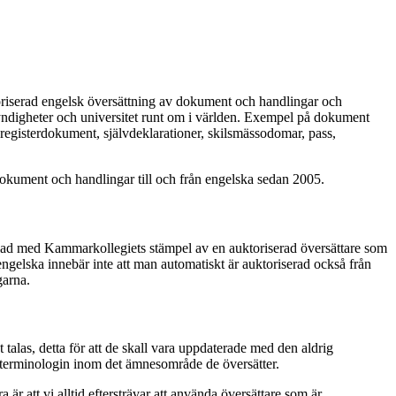
uktoriserad engelsk översättning av dokument och handlingar och
myndigheter och universitet runt om i världen. Exempel på dokument
 registerdokument, självdeklarationer, skilsmässodomar, pass,
dokument och handlingar till och från engelska sedan 2005.
mplad med Kammarkollegiets stämpel av en auktoriserad översättare som
engelska innebär inte att man automatiskt är auktoriserad också från
garna.
talas, detta för att de skall vara uppdaterade med den aldrig
n terminologin inom det ämnesområde de översätter.
a är att vi alltid eftersträvar att använda översättare som är