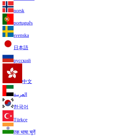
norsk
português
svenska
日本語
русский
中文
العربية
한국어
Türkçe
एक भाषा चुनें