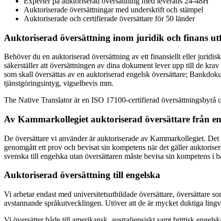
Experter på auktoriserad översättning med leverans 24-48H
Auktoriserade översättningar med underskrift och stämpel
Auktoriserade och certifierade översättare för 50 länder
Auktoriserad översättning inom juridik och finans ut
Behöver du en auktoriserad översättning av ett finansiellt eller juridi
säkerställer att översättningen av dina dokument lever upp till de kr
som skall översättas av en auktoriserad engelsk översättare; Bankdokum
tjänstgöringsintyg, vigselbevis mm.
The Native Translator är en ISO 17100-certifierad översättningsbyrå o
Av Kammarkollegiet auktoriserad översättare från e
De översättare vi använder är auktoriserade av Kammarkollegiet. Det 
genomgått ett prov och bevisat sin kompetens när det gäller auktoriser
svenska till engelska utan översättaren måste bevisa sin kompetens i b
Auktoriserad översättning till engelska
Vi arbetar endast med universitetsutbildade översättare, översättare s
avstannande språkutvecklingen. Utöver att de är mycket duktiga lingvi
Vi översätter både till amerikansk, australiensiskt samt brittisk engelsk