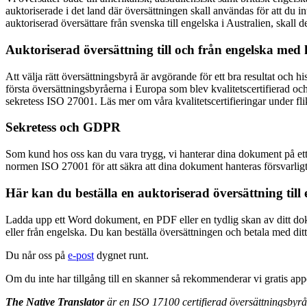
auktoriserade i det land där översättningen skall användas för att du i
auktoriserad översättare från svenska till engelska i Australien, skall
Auktoriserad översättning till och från engelska med
Att välja rätt översättningsbyrå är avgörande för ett bra resultat och h
första översättningsbyråerna i Europa som blev kvalitetscertifierad o
sekretess ISO 27001. Läs mer om våra kvalitetscertifieringar under fl
Sekretess och GDPR
Som kund hos oss kan du vara trygg, vi hanterar dina dokument på ett fö
normen ISO 27001 för att säkra att dina dokument hanteras försvarligt
Här kan du beställa en auktoriserad översättning till 
Ladda upp ett Word dokument, en PDF eller en tydlig skan av ditt d
eller från engelska. Du kan beställa översättningen och betala med dit
Du når oss på
e-post
dygnet runt.
Om du inte har tillgång till en skanner så rekommenderar vi gratis ap
The Native Translator
är en ISO 17100 certifierad översättningsbyrå 