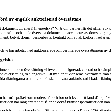
förd av engelsk auktoriserad översättare
skt dokument till eller från engelska? Vi är din partner när det gäller a
av som ställs och att de översatta dokumenten accepteras av domstolar, 
ent, betyg, domar, personbevis, kontrakt och avtal, körkort, lagfarter,
ch vi har arbetat med auktoriserade och certifierade översättningar av 
ngelska
innebär att den översättning vi levererar är signerad, daterad och stä
ad översättning från engelska. Att man är auktoriserad översättare från 
åda riktningarna om han/hon önskar att vara auktoriserad i båda riktnin
om har målspråket som modersmål och bor och lever i ett land där språket 
ster och har lång erfarenhet så är de också branschspecialister och ka
a och har auktoriserade översättare i samtliga dessa länder. Värt att noter