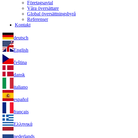
Företagsavtal
Våra översättare
Global översättningsbyrå
Referenser
Kontakt
deutsch
English
čeština
dansk
italiano
español
français
Ελληνικά
nederlands